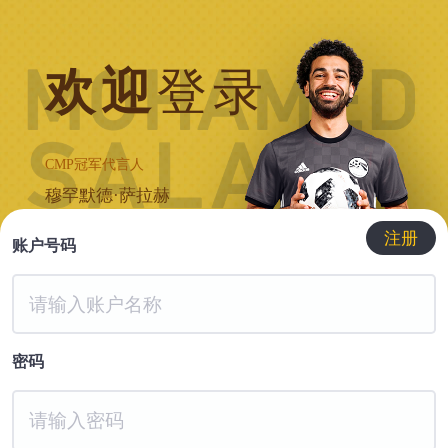
欢迎
登录
CMP冠军代言人
穆罕默德·萨拉赫
注册
账户号码
密码